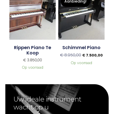
Aanbieding!
Rippen Piano Te
Schimmel Piano
Koop
€
8.950,00
€
7.500,00
€
3.850,00
Op voorraad
Op voorraad
Uw ideale instrument
wacht op u