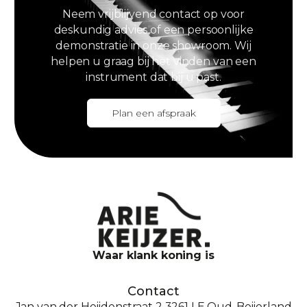
Neem vrijblijvend contact op voor
deskundig advies of een persoonlijke
demonstratie in onze showroom. Wij
helpen u graag bij het vinden van een
instrument dat bij u past.
Plan een afspraak
Waar klank koning is
Contact
Jan van der Heijdenstraat 2 3261 LE Oud-Beijerland