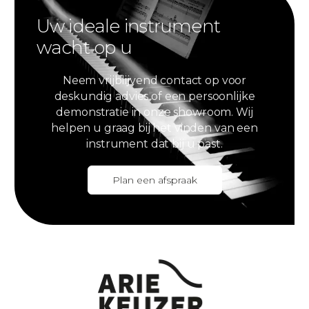
Uw ideale instrument
wacht op u
Neem vrijblijvend contact op voor
deskundig advies of een persoonlijke
demonstratie in onze showroom. Wij
helpen u graag bij het vinden van een
instrument dat bij u past.
Plan een afspraak