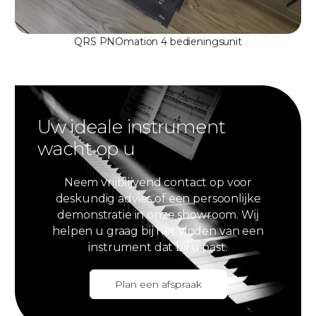
QRS PNOmation 4 bedieningsunit
Uw ideale instrument
wacht op u
Neem vrijblijvend contact op voor
deskundig advies of een persoonlijke
demonstratie in onze showroom. Wij
helpen u graag bij het vinden van een
instrument dat bij u past.
Plan een afspraak