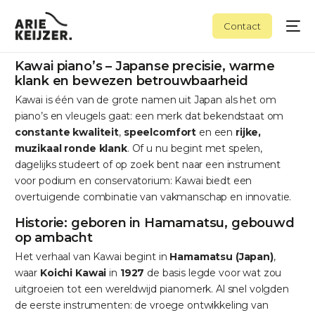
Contact
Kawai piano’s – Japanse precisie, warme
klank en bewezen betrouwbaarheid
Kawai is één van de grote namen uit Japan als het om
piano’s en vleugels gaat: een merk dat bekendstaat om
constante kwaliteit
,
speelcomfort
en een
rijke,
muzikaal ronde klank
. Of u nu begint met spelen,
dagelijks studeert of op zoek bent naar een instrument
voor podium en conservatorium: Kawai biedt een
overtuigende combinatie van vakmanschap en innovatie.
Historie: geboren in Hamamatsu, gebouwd
op ambacht
Het verhaal van Kawai begint in
Hamamatsu (Japan)
,
waar
Koichi Kawai
in
1927
de basis legde voor wat zou
uitgroeien tot een wereldwijd pianomerk. Al snel volgden
de eerste instrumenten: de vroege ontwikkeling van