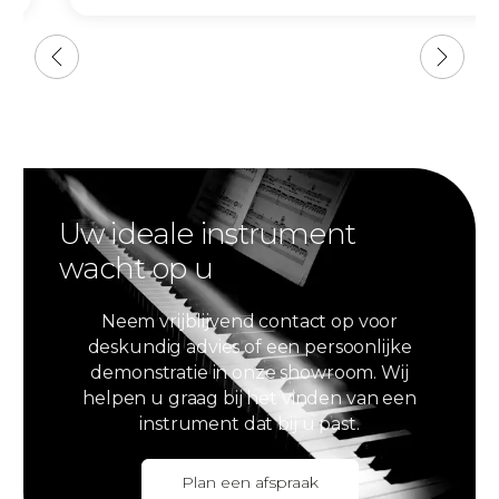
Uw ideale instrument
wacht op u
Neem vrijblijvend contact op voor
deskundig advies of een persoonlijke
demonstratie in onze showroom. Wij
helpen u graag bij het vinden van een
instrument dat bij u past.
Plan een afspraak