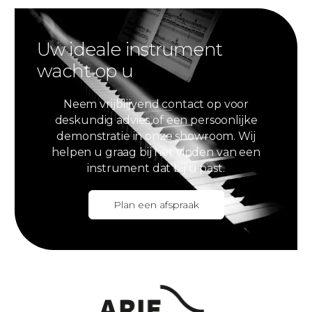
Uw ideale instrument
wacht op u
Neem vrijblijvend contact op voor
deskundig advies of een persoonlijke
demonstratie in onze showroom. Wij
helpen u graag bij het vinden van een
instrument dat bij u past.
Plan een afspraak