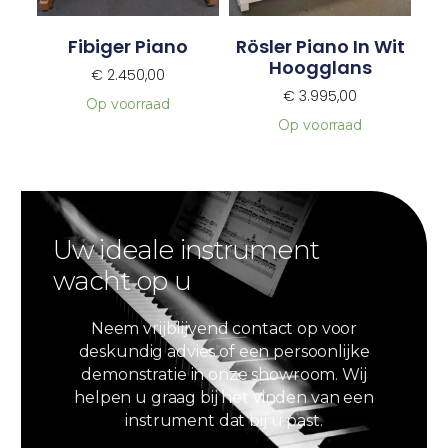
Fibiger Piano
Rösler Piano In Wit
Hoogglans
€
2.450,00
€
3.995,00
Op voorraad
Op voorraad
Uw ideale instrument
wacht op u
Neem vrijblijvend contact op voor
deskundig advies of een persoonlijke
demonstratie in onze showroom. Wij
helpen u graag bij het vinden van een
instrument dat bij u past.