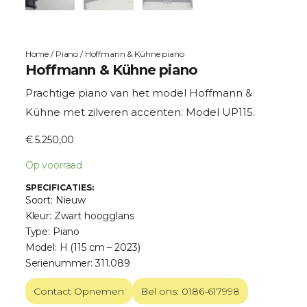
Home
/
Piano
/ Hoffmann & Kühne piano
Hoffmann & Kühne piano
Prachtige piano van het model Hoffmann &
Kühne met zilveren accenten. Model UP115.
€
5.250,00
Op voorraad
SPECIFICATIES:
Soort: Nieuw
Kleur: Zwart hoogglans
Type: Piano
Model: H (115 cm – 2023)
Serienummer: 311.089
Contact Opnemen
Bel ons: 0186-617998