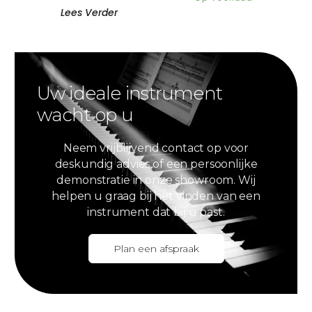
Lees Verder
Uw ideale instrument
wacht op u
Neem vrijblijvend contact op voor
deskundig advies of een persoonlijke
demonstratie in onze showroom. Wij
helpen u graag bij het vinden van een
instrument dat bij u past.
Plan een afspraak