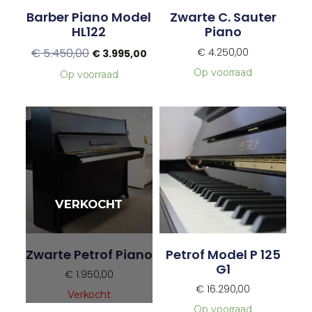
Barber Piano Model
Zwarte C. Sauter
HL122
Piano
€
5.450,00
€
4.250,00
€
3.995,00
Op voorraad
Op voorraad
Zwarte Petrof Piano
Petrof Model P 125
G1
€
1.950,00
€
16.290,00
Verkocht
Op voorraad