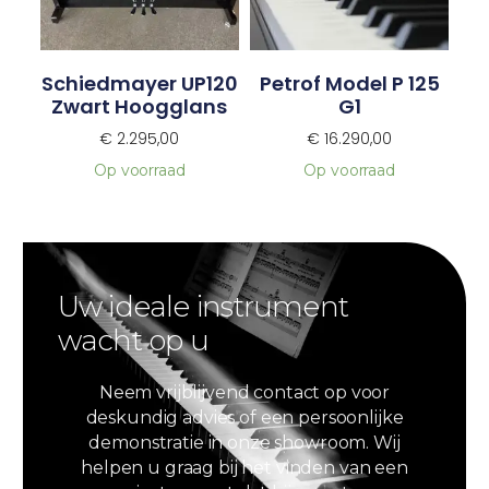
Schiedmayer UP120
Petrof Model P 125
Zwart Hoogglans
G1
€
2.295,00
€
16.290,00
Op voorraad
Op voorraad
Uw ideale instrument
wacht op u
Neem vrijblijvend contact op voor
deskundig advies of een persoonlijke
demonstratie in onze showroom. Wij
helpen u graag bij het vinden van een