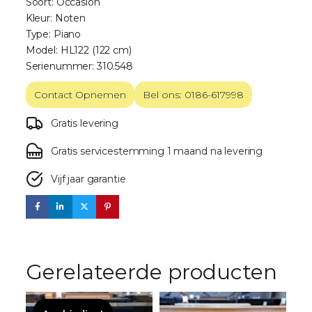
Soort: Occasion
Kleur: Noten
Type: Piano
Model: HL122 (122 cm)
Serienummer: 310.548
Contact Opnemen
Bel ons: 0186-617998
Gratis levering
Gratis servicestemming 1 maand na levering
Vijf jaar garantie
Gerelateerde producten