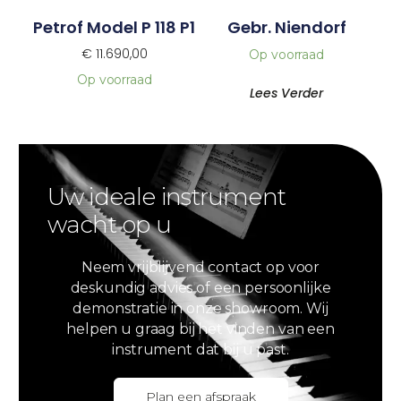
Petrof Model P 118 P1
Gebr. Niendorf
€
11.690,00
Op voorraad
Op voorraad
Lees Verder
Uw ideale instrument
wacht op u
Neem vrijblijvend contact op voor
deskundig advies of een persoonlijke
demonstratie in onze showroom. Wij
helpen u graag bij het vinden van een
instrument dat bij u past.
Plan een afspraak