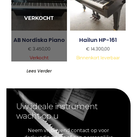
AB Nordiska Piano
Hailun HP-161
€
3.450,00
€
14.300,00
Verkocht
Binnenkort leverbaar
Lees Verder
Uw ideale instrument
wacht op u
Neem vrijblijvend contact op voor