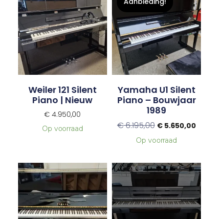
Aanbieding!
Weiler 121 Silent
Yamaha U1 Silent
Piano | Nieuw
Piano – Bouwjaar
1989
€
4.950,00
€
6.195,00
€
5.650,00
Op voorraad
Op voorraad