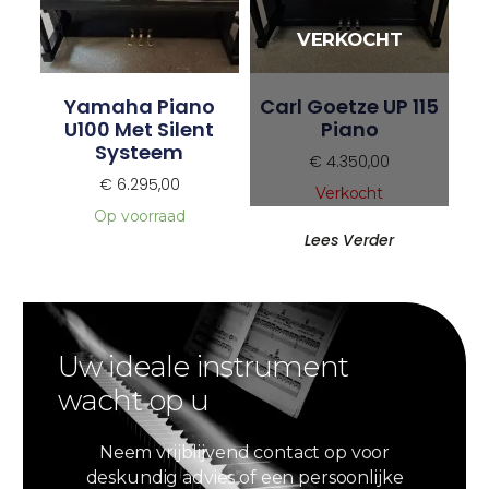
Yamaha Piano
Carl Goetze UP 115
U100 Met Silent
Piano
Systeem
€
4.350,00
€
6.295,00
Verkocht
Op voorraad
Lees Verder
Uw ideale instrument
wacht op u
Neem vrijblijvend contact op voor
deskundig advies of een persoonlijke