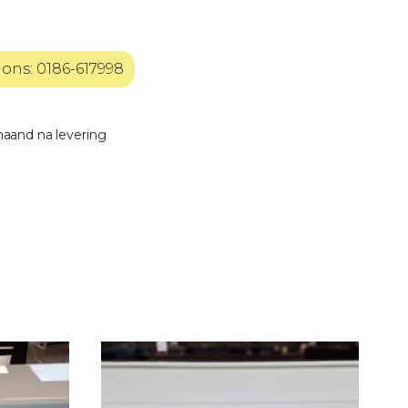
 ons: 0186-617998
maand na levering