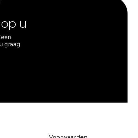
 op u
 een
 u graag
Voorwaarden