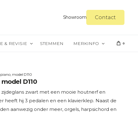
Contact
Showroom
E & REVISIE
STEMMEN
MERKINFO
0
reparatie
Steinway & Sons
e piano, model D110
er
Yamaha
, model D110
gel spuiten
Merkinfo Petrof
is zijdeglans zwart met een mooie houtnerf en
gel politoeren
Merkinfo Schimmel
er heeft hij 3 pedalen en een klavierklep. Naast de
Merkinfo Kawai
uiden aanwezig onder meer, orgels, harpsichord en