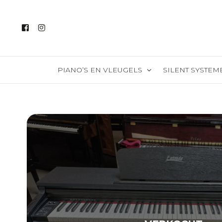
PIANO’S EN VLEUGELS
SILENT SYSTEM
Alle instrumenten
Piano’s
Vleugels
Silent piano’s
Digitale piano’s
Piano v/d maand