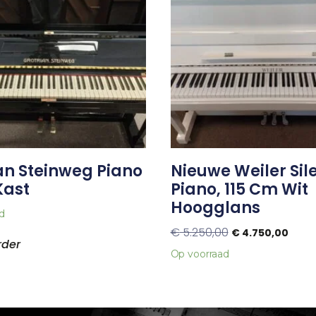
an Steinweg Piano
Nieuwe Weiler Sil
Kast
Piano, 115 Cm Wit
Hoogglans
d
€
5.250,00
€
4.750,00
rder
Op voorraad