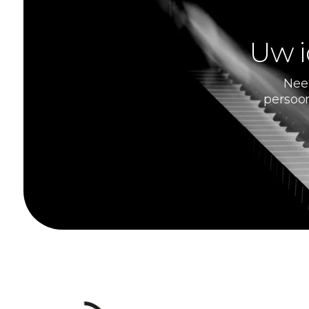
Uw i
Nee
persoon