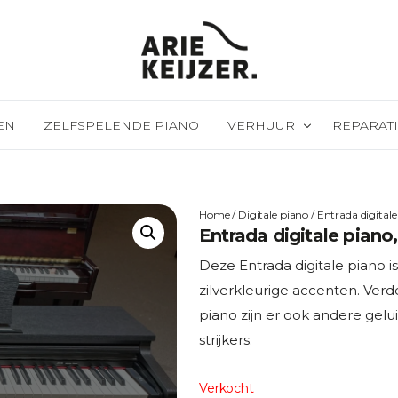
EN
ZELFSPELENDE PIANO
VERHUUR
REPARATI
Evenementen verhuur
Revisie & 
Home
/
Digitale piano
/ Entrada digital
Huren met recht van koop
PTD install
Entrada digitale piano
Piano/vleu
Deze Entrada digitale piano 
Piano/vleu
zilverkleurige accenten. Verd
piano zijn er ook andere gel
strijkers.
Verkocht