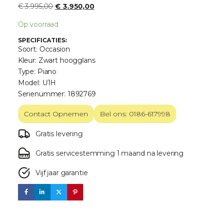
€
3.995,00
€
3.950,00
Op voorraad
SPECIFICATIES:
Soort: Occasion
Kleur: Zwart hoogglans
Type: Piano
Model: U1H
Serienummer: 1892769
Contact Opnemen
Bel ons: 0186-617998
Gratis levering
Gratis servicestemming 1 maand na levering
Vijf jaar garantie