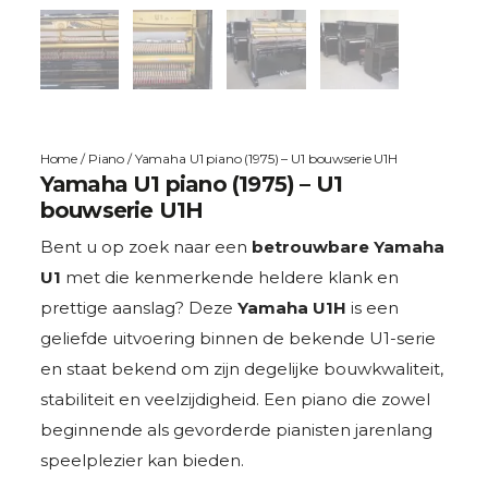
Home
/
Piano
/ Yamaha U1 piano (1975) – U1 bouwserie U1H
Yamaha U1 piano (1975) – U1
bouwserie U1H
Bent u op zoek naar een
betrouwbare Yamaha
U1
met die kenmerkende heldere klank en
prettige aanslag? Deze
Yamaha U1H
is een
geliefde uitvoering binnen de bekende U1-serie
en staat bekend om zijn degelijke bouwkwaliteit,
stabiliteit en veelzijdigheid. Een piano die zowel
beginnende als gevorderde pianisten jarenlang
speelplezier kan bieden.