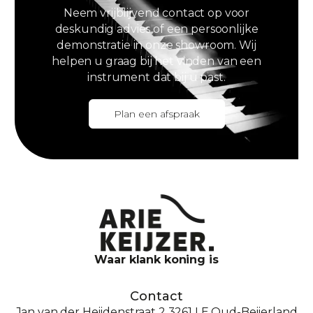
Neem vrijblijvend contact op voor
deskundig advies of een persoonlijke
demonstratie in onze showroom. Wij
helpen u graag bij het vinden van een
instrument dat bij u past.
Plan een afspraak
Waar klank koning is
Contact
Jan van der Heijdenstraat 2 3261 LE Oud-Beijerland