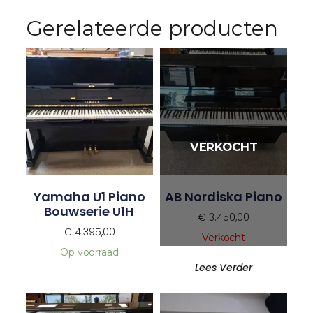
Gerelateerde producten
Yamaha U1 Piano
AB Nordiska Piano
Bouwserie U1H
€
3.450,00
€
4.395,00
Verkocht
Op voorraad
Lees Verder