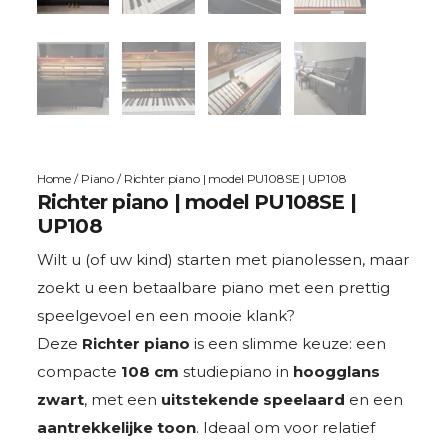
Home
/
Piano
/ Richter piano | model PU108SE | UP108
Richter piano | model PU108SE |
UP108
Wilt u (of uw kind) starten met pianolessen, maar
zoekt u een betaalbare piano met een prettig
speelgevoel en een mooie klank?
Deze
Richter piano
is een slimme keuze: een
compacte
108 cm
studiepiano in
hoogglans
zwart
, met een
uitstekende speelaard
en een
aantrekkelijke toon
. Ideaal om voor relatief