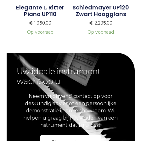
Elegante L. Ritter
Schiedmayer UP120
Piano UP110
Zwart Hoogglans
€
1.950,00
€
2.295,00
Op voorraad
Op voorraad
Uw ideale instrument
wacht op u
Neem vrijblijvend contact op voor
deskundig advies of een persoonlijke
demonstratie in onze showroom. Wij
helpen u graag bij het vinden van een
instrument dat bij u past.