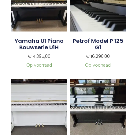
Yamaha U1 Piano
Petrof Model P 125
Bouwserie U1H
G1
€
4.395,00
€
16.290,00
Op voorraad
Op voorraad