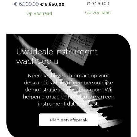
€
6.300,00
€
5.250,00
€
5.650,00
Op voorraad
Op voorraad
Uw ideale instrument
wacht op u
Neem vrijblijvend contact op voor
deskundig advies of een persoonlijke
demonstratie in onze showroom. Wij
helpen u graag bij het vinden van een
instrument dat bij u past.
Plan een afspraak