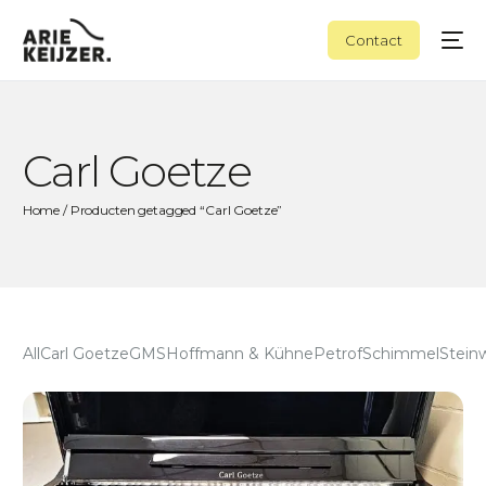
Contact
Carl Goetze
Home
/ Producten getagged “Carl Goetze”
All
Carl Goetze
GMS
Hoffmann & Kühne
Petrof
Schimmel
Stein