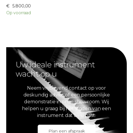
€
5.800,00
Op voorraad
Uw ideale instrument
wacht op u
Neem vrijblijvend contact op voor
deskundig advies of een persoonlijke
demonstratie in onze showroom. Wij
helpen u graag bij het vinden van een
instrument dat bij u past.
Plan een afspraak