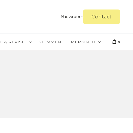
Contact
Showroom
E & REVISIE
STEMMEN
MERKINFO
0
reparatie
Steinway & Sons
er
Yamaha
gel spuiten
Merkinfo Petrof
gel politoeren
Merkinfo Schimmel
Merkinfo Kawai