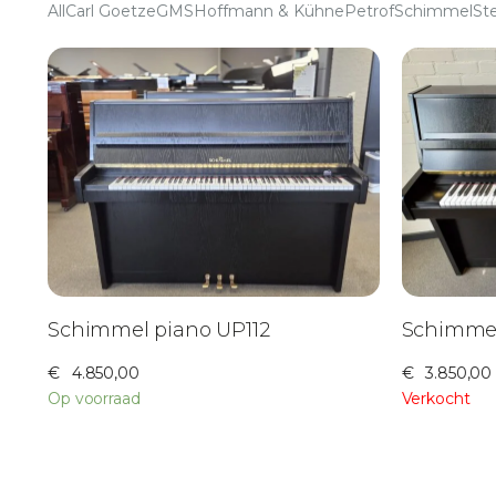
All
Carl Goetze
GMS
Hoffmann & Kühne
Petrof
Schimmel
St
Schimmel piano UP112
Schimmel
€
4.850,00
€
3.850,00
Op voorraad
Verkocht