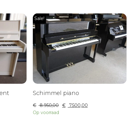
Sale!
ent
Schimmel piano
€
8.950,00
€
7.500,00
Op voorraad