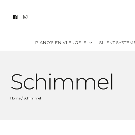
PIANO’S EN VLEUGELS
SILENT SYSTEM
Alle instrumenten
Schimmel
Piano’s
Vleugels
Silent piano’s
Home
/ Schimmel
Digitale piano’s
Piano v/d maand