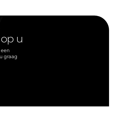
 op u
 een
 u graag