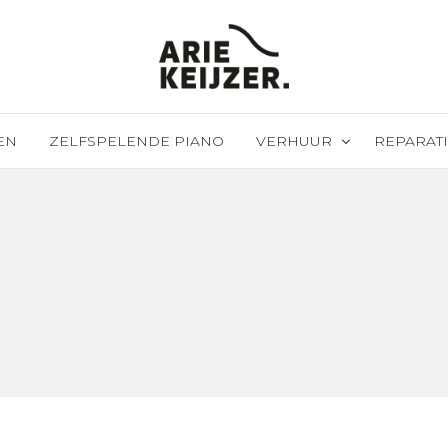
EN
ZELFSPELENDE PIANO
VERHUUR
REPARATI
Evenementen verhuur
Revisie & 
Huren met recht van koop
PTD install
Piano/vleu
Piano/vleu