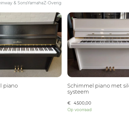
einway & Sons
Yamaha
Z-Overig
 piano
Schimmel piano met sil
systeem
€
4.500,00
Op voorraad