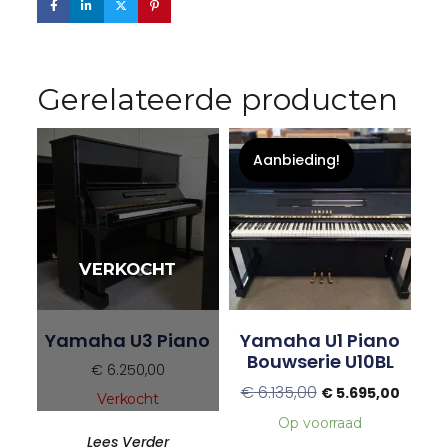
Gerelateerde producten
Aanbieding!
Yamaha U3 Piano
Yamaha U1 Piano
Bouwserie U10BL
€
6.250,00
€
6.135,00
€
5.695,00
Verkocht
Op voorraad
Lees Verder