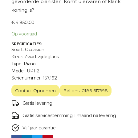
gevorderde pianisten. Komt u ervaren of klank
koning is?
€
4.850,00
Op voorraad
SPECIFICATIES:
Soort: Occasion
Kleur: Zwart zijdeglans
Type: Piano
Model: UP112
Serienummer: 157.192
Contact Opnemen
Bel ons: 0186-617998
Gratis levering
Gratis servicestemming 1 maand na levering
Vijf jaar garantie