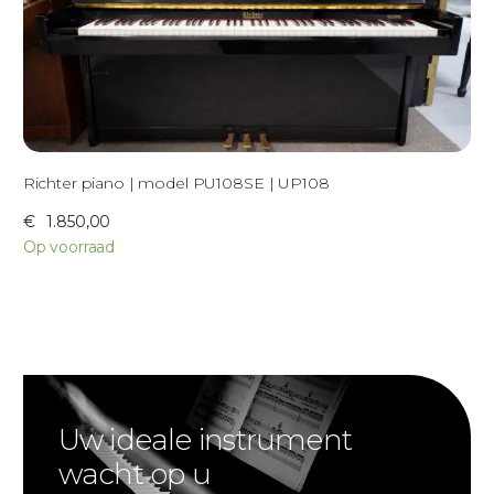
Richter piano | model PU108SE | UP108
€
1.850,00
Op voorraad
Uw ideale instrument
wacht op u