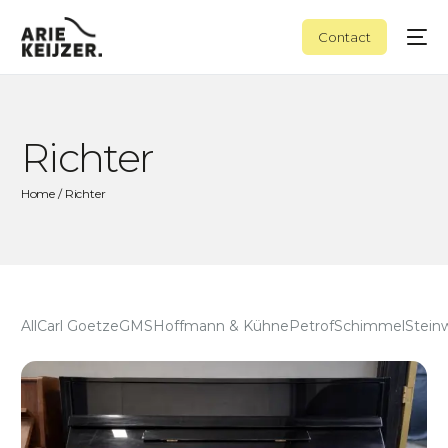
Contact
Richter
Home
/ Richter
All
Carl Goetze
GMS
Hoffmann & Kühne
Petrof
Schimmel
Stein