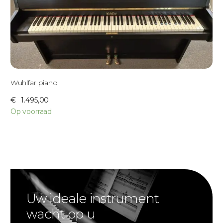
Wuhlfar piano
€
1.495,00
Op voorraad
Uw ideale instrument
wacht op u