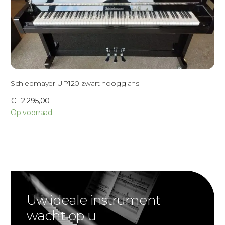
Schiedmayer UP120 zwart hoogglans
€
2.295,00
Op voorraad
Uw ideale instrument
wacht op u