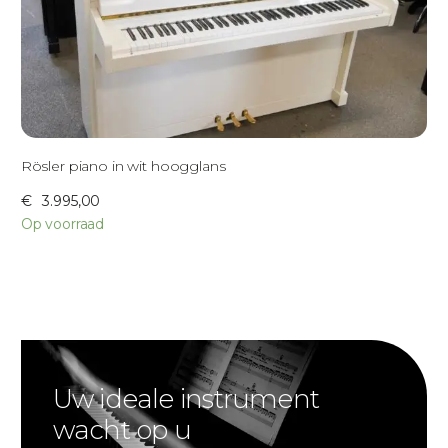
Rösler piano in wit hoogglans
€
3.995,00
Op voorraad
Uw ideale instrument
wacht op u