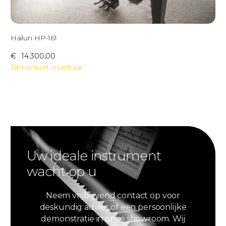
Hailun HP-161
€
14.300,00
Binnenkort leverbaar
Uw ideale instrument
wacht op u
Neem vrijblijvend contact op voor
deskundig advies of een persoonlijke
demonstratie in onze showroom. Wij