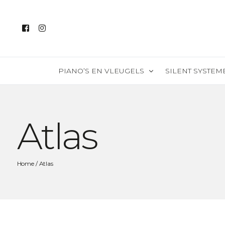
PIANO’S EN VLEUGELS
SILENT SYSTEM
Alle instrumenten
Atlas
Piano’s
Vleugels
Silent piano’s
Home
/ Atlas
Digitale piano’s
Piano v/d maand