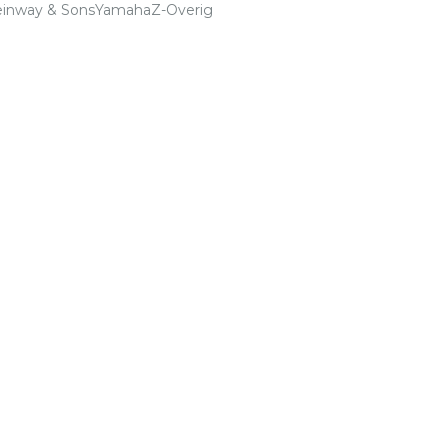
einway & Sons
Yamaha
Z-Overig