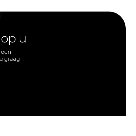
 op u
 een
 u graag