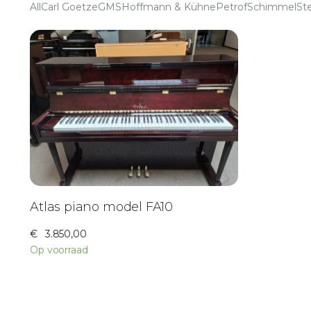
All
Carl Goetze
GMS
Hoffmann & Kühne
Petrof
Schimmel
St
Atlas piano model FA10
€
3.850,00
Op voorraad