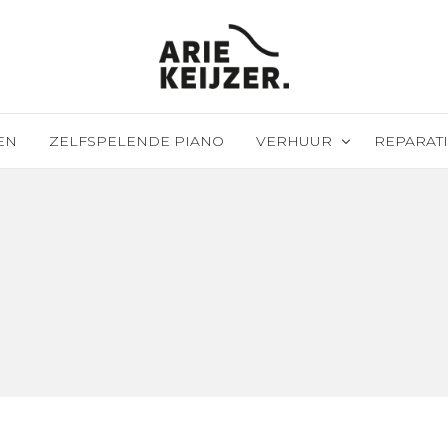
EN
ZELFSPELENDE PIANO
VERHUUR
REPARATI
Evenementen verhuur
Revisie & 
Huren met recht van koop
PTD install
Piano/vleu
Piano/vleu