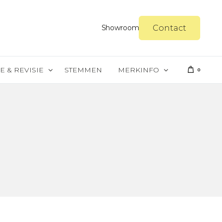
Contact
Showroom
E & REVISIE
STEMMEN
MERKINFO
0
reparatie
Steinway & Sons
er
Yamaha
gel spuiten
Merkinfo Petrof
gel politoeren
Merkinfo Schimmel
Merkinfo Kawai