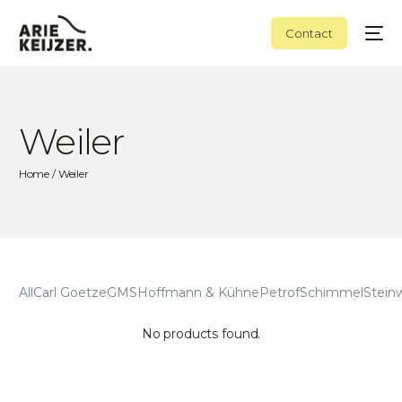
Contact
Weiler
Home
/ Weiler
All
Carl Goetze
GMS
Hoffmann & Kühne
Petrof
Schimmel
Stein
No products found.