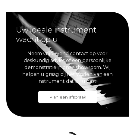
Uw ideale instrument
wacht op u
Neem vrijblijvend contact op voor
deskundig advies of een persoonlijke
demonstratie in onze showroom. Wij
helpen u graag bij het vinden van een
instrument dat bij u past.
Plan een afspraak