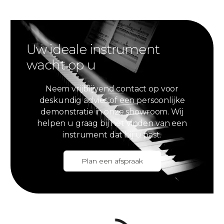
Uw ideale instrument
wacht op u
Neem vrijblijvend contact op voor
deskundig advies of een persoonlijke
demonstratie in onze showroom. Wij
helpen u graag bij het vinden van een
instrument dat bij u past.
Plan een afspraak