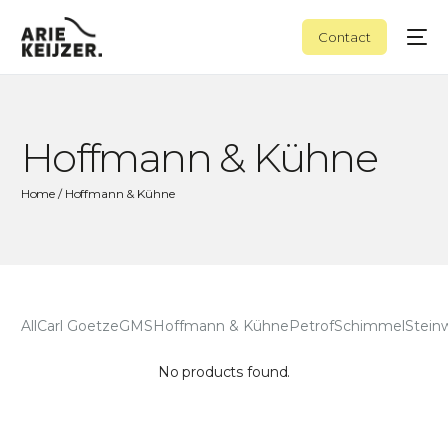
Contact
Hoffmann & Kühne
Home
/ Hoffmann & Kühne
All
Carl Goetze
GMS
Hoffmann & Kühne
Petrof
Schimmel
Stein
No products found.