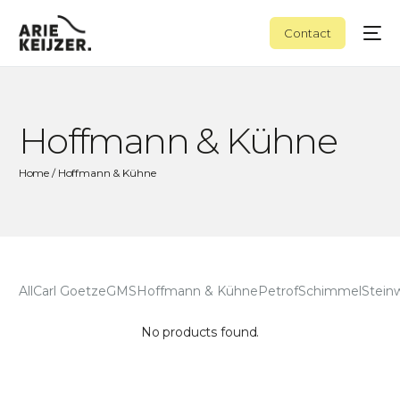
Contact
Hoffmann & Kühne
Home
/ Hoffmann & Kühne
All
Carl Goetze
GMS
Hoffmann & Kühne
Petrof
Schimmel
Stein
No products found.