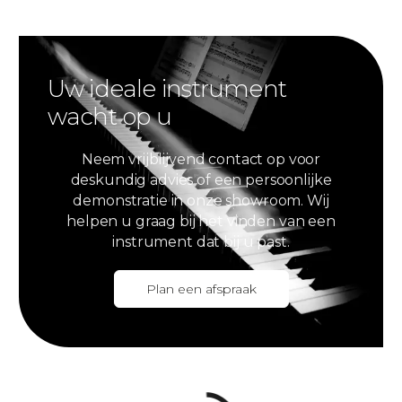
Uw ideale instrument
wacht op u
Neem vrijblijvend contact op voor
deskundig advies of een persoonlijke
demonstratie in onze showroom. Wij
helpen u graag bij het vinden van een
instrument dat bij u past.
Plan een afspraak