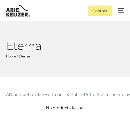
Contact
Eterna
Home
/ Eterna
All
Carl Goetze
GMS
Hoffmann & Kühne
Petrof
Schimmel
Stein
No products found.