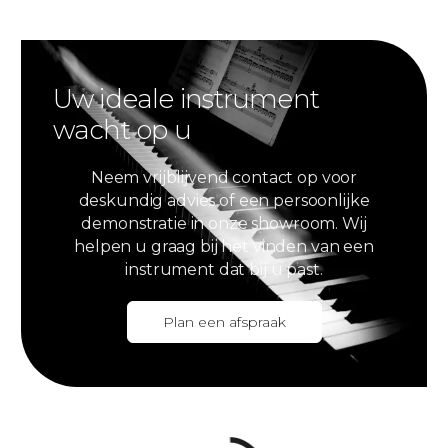
Uw ideale instrument
wacht op u
Neem vrijblijvend contact op voor
deskundig advies of een persoonlijke
demonstratie in onze showroom. Wij
helpen u graag bij het vinden van een
instrument dat bij u past.
Plan een afspraak