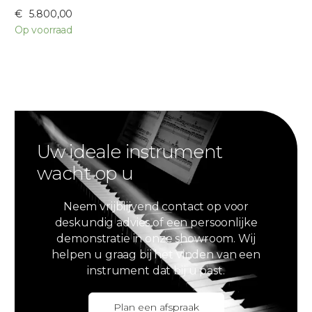
€
5.800,00
Op voorraad
Uw ideale instrument
wacht op u
Neem vrijblijvend contact op voor
deskundig advies of een persoonlijke
demonstratie in onze showroom. Wij
helpen u graag bij het vinden van een
instrument dat bij u past.
Plan een afspraak