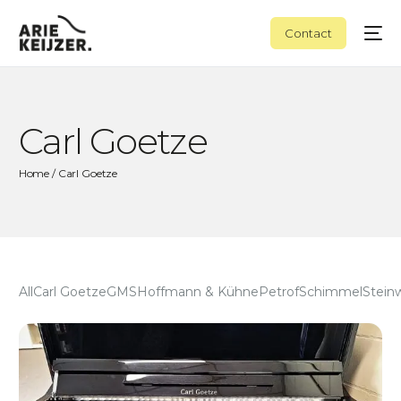
Contact
Carl Goetze
Home
/ Carl Goetze
All
Carl Goetze
GMS
Hoffmann & Kühne
Petrof
Schimmel
Stein