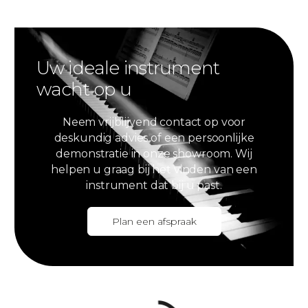
Uw ideale instrument
wacht op u
Neem vrijblijvend contact op voor
deskundig advies of een persoonlijke
demonstratie in onze showroom. Wij
helpen u graag bij het vinden van een
instrument dat bij u past.
Plan een afspraak