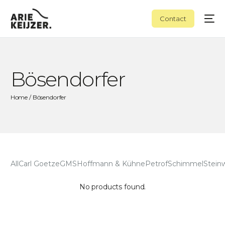
Contact
Bösendorfer
Home
/ Bösendorfer
All
Carl Goetze
GMS
Hoffmann & Kühne
Petrof
Schimmel
Stein
No products found.