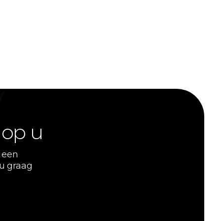
 op u
 een
 u graag