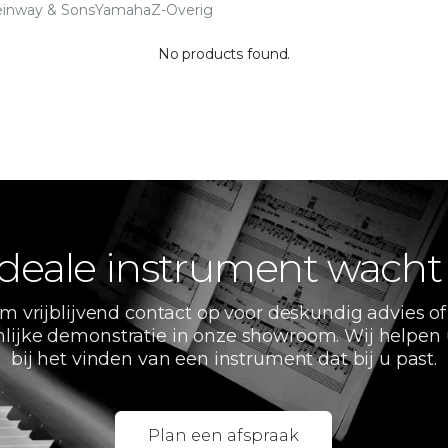
einway & Sons
Yamaha
Z-Overig
No products found.
deale instrument wacht
m vrijblijvend contact op voor deskundig advies of
lijke demonstratie in onze showroom. Wij helpen
bij het vinden van een instrument dat bij u past.
Plan een afspraak