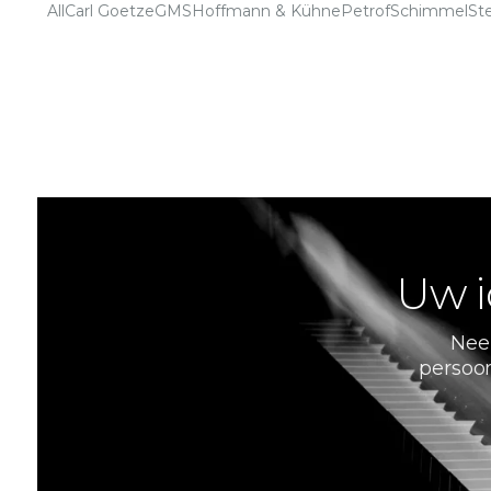
All
Carl Goetze
GMS
Hoffmann & Kühne
Petrof
Schimmel
St
Uw i
Nee
persoon