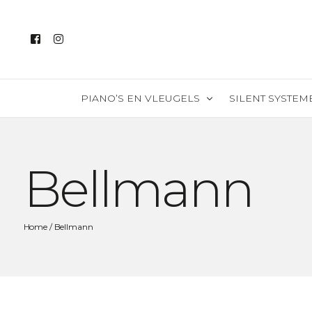
PIANO’S EN VLEUGELS
SILENT SYSTEM
Alle instrumenten
Bellmann
Piano’s
Vleugels
Silent piano’s
Home
/ Bellmann
Digitale piano’s
Piano v/d maand