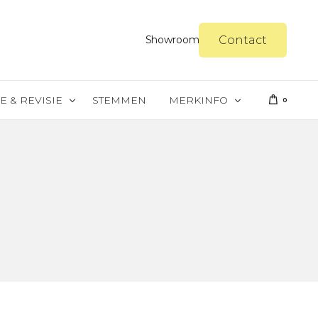
Contact
Showroom
E & REVISIE
STEMMEN
MERKINFO
0
reparatie
Steinway & Sons
er
Yamaha
gel spuiten
Merkinfo Petrof
gel politoeren
Merkinfo Schimmel
Merkinfo Kawai