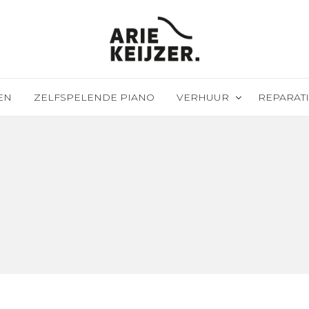
EN
ZELFSPELENDE PIANO
VERHUUR
REPARATI
Evenementen verhuur
Revisie & 
Huren met recht van koop
PTD install
Piano/vleu
Piano/vleu