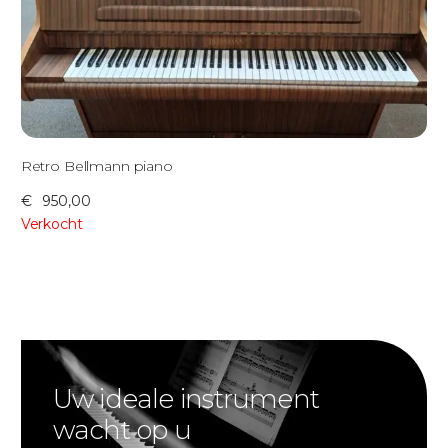
Retro Bellmann piano
€
950,00
Verkocht
Uw ideale instrument
wacht op u