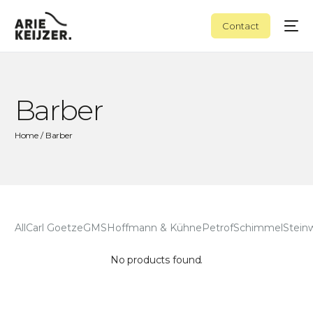
Contact
Barber
Home
/ Barber
All
Carl Goetze
GMS
Hoffmann & Kühne
Petrof
Schimmel
Stein
No products found.