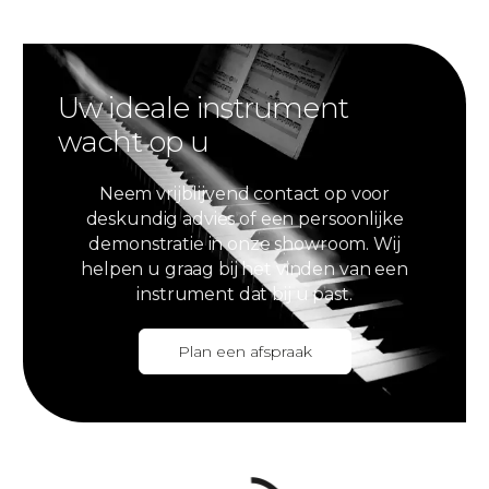
Uw ideale instrument
wacht op u
Neem vrijblijvend contact op voor
deskundig advies of een persoonlijke
demonstratie in onze showroom. Wij
helpen u graag bij het vinden van een
instrument dat bij u past.
Plan een afspraak