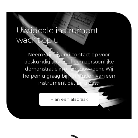
Uw ideale instrument
wacht op u
Neem vrijblijvend contact op voor
deskundig advies of een persoonlijke
demonstratie in onze showroom. Wij
helpen u graag bij het vinden van een
instrument dat bij u past.
Plan een afspraak