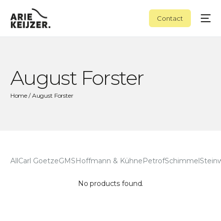
Contact
August Forster
Home
/ August Forster
All
Carl Goetze
GMS
Hoffmann & Kühne
Petrof
Schimmel
Stein
No products found.