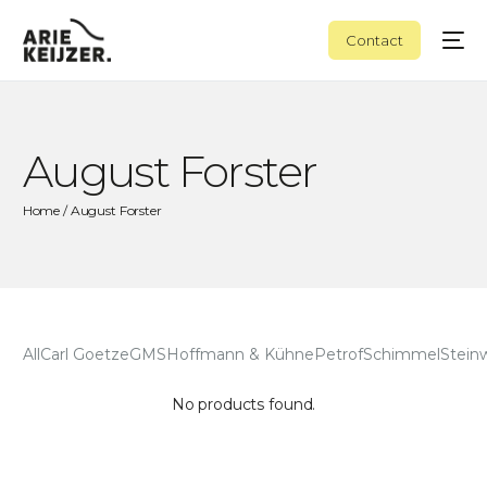
Contact
August Forster
Home
/ August Forster
All
Carl Goetze
GMS
Hoffmann & Kühne
Petrof
Schimmel
Stein
No products found.