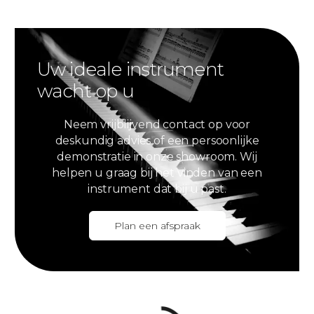
Uw ideale instrument
wacht op u
Neem vrijblijvend contact op voor
deskundig advies of een persoonlijke
demonstratie in onze showroom. Wij
helpen u graag bij het vinden van een
instrument dat bij u past.
Plan een afspraak